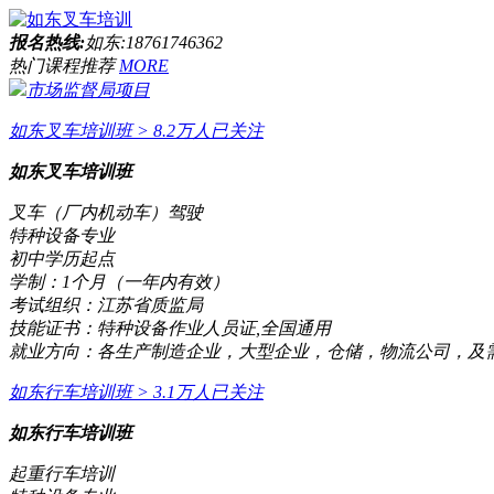
报名热线:
如东:18761746362
热门课程推荐
MORE
市场监督局项目
如东叉车培训班
> 8.2万人已关注
如东叉车培训班
叉车（厂内机动车）驾驶
特种设备专业
初中学历起点
学制：
1个月（一年内有效）
考试组织：
江苏省质监局
技能证书：
特种设备作业人员证,全国通用
就业方向：
各生产制造企业，大型企业，仓储，物流公司，及
如东行车培训班
> 3.1万人已关注
如东行车培训班
起重行车培训