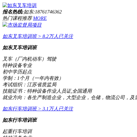
报名热线:
如东:18761746362
热门课程推荐
MORE
市场监督局项目
如东叉车培训班
> 8.2万人已关注
如东叉车培训班
叉车（厂内机动车）驾驶
特种设备专业
初中学历起点
学制：
1个月（一年内有效）
考试组织：
江苏省质监局
技能证书：
特种设备作业人员证,全国通用
就业方向：
各生产制造企业，大型企业，仓储，物流公司，及
如东行车培训班
> 3.1万人已关注
如东行车培训班
起重行车培训