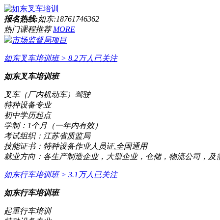
报名热线:
如东:18761746362
热门课程推荐
MORE
市场监督局项目
如东叉车培训班
> 8.2万人已关注
如东叉车培训班
叉车（厂内机动车）驾驶
特种设备专业
初中学历起点
学制：
1个月（一年内有效）
考试组织：
江苏省质监局
技能证书：
特种设备作业人员证,全国通用
就业方向：
各生产制造企业，大型企业，仓储，物流公司，及
如东行车培训班
> 3.1万人已关注
如东行车培训班
起重行车培训